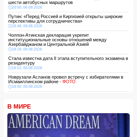
шести автобусных маршрутов
20:00, 06.08.2026
Путин: «Перед Россией и Киргизией открыты широкие
перспективы для сотрудничества»
18:48, 06.08.2026
Чолпон-Атинская декларация укрепит
институциональные основы отношений между
Азербайджаном и Центральной Азией
18:18, 06.08.2026
Стала известна дата II этапа вступительного экзамена в
резидентуру
18:02, 06.08.2026
Новрузали Асланов провел встречу с избирателями в
Исмаиллинском районе
- ФОТО
18:00, 06.08.2026
«Новые технологии формируют новые профессии на
рынке труда» — эксперт
В МИРЕ
16:48, 06.08.2026
Джейхун Байрамов и Андрей Сибига проводят встречу в
Киеве
16:28, 06.08.2026
Гави покрасил волосы в розовый цвет в честь победы