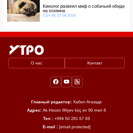
Кинолог развеял миф о собачьей обиде
на хозяина
14:48, 07.08.2026
О нас
Контакт
Главный редактор:
Хабил Агазаде
Адрес:
Ak.Həsən Əliyev küç ev 90 mən 8
Тел :
+994 50 281 67 69
E-mail :
[email protected]