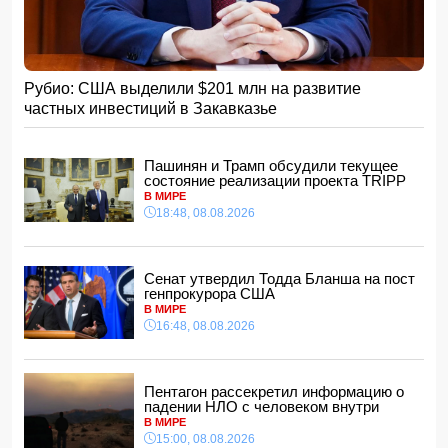
Зеленского вернуть его на пост
15:48, 08.08.2026
Умер отец Лионеля Месси
15:28, 08.08.2026
Рубио: США выделили $201 млн на развитие
Хикмет Гаджиев: Ильхам Алиев одержал победу и в
частных инвестиций в Закавказье
войне, и в мире
- ВИДЕО
15:08, 08.08.2026
Пентагон рассекретил информацию о падении НЛО с
Пашинян и Трамп обсудили текущее
человеком внутри
состояние реализации проекта TRIPP
15:00, 08.08.2026
В МИРЕ
18:48, 08.08.2026
Белый, черный или яркий: психолог объяснила, как цвет
автомобиля связан с характером владельца
14:48, 08.08.2026
Сенат утвердил Тодда Бланша на пост
Зеленский встретился с Вучичем
генпрокурора США
14:40, 08.08.2026
В МИРЕ
В Азербайджане ожидается жара до 41 градуса —
16:48, 08.08.2026
объявлено предупреждение
14:34, 08.08.2026
В Агдашском районе расследуется конфликт, связанный
Пентагон рассекретил информацию о
с церемонией помолвки с участием
падении НЛО с человеком внутри
несовершеннолетней
В МИРЕ
14:28, 08.08.2026
15:00, 08.08.2026