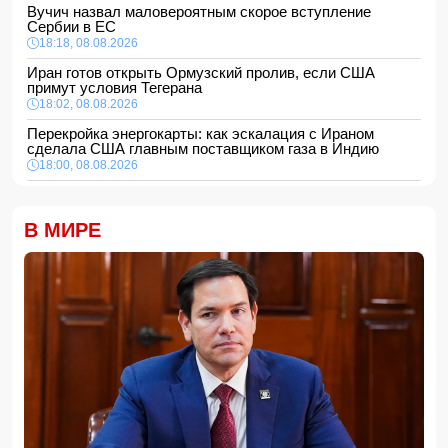
Вучич назвал маловероятным скорое вступление
Сербии в ЕС
18:18, 08.08.2026
Иран готов открыть Ормузский пролив, если США
примут условия Тегерана
18:02, 08.08.2026
Перекройка энергокарты: как эскалация с Ираном
сделала США главным поставщиком газа в Индию
18:00, 08.08.2026
Сенат утвердил Тодда Бланша на пост генпрокурора
США
В МИРЕ
16:48, 08.08.2026
Турция ограничивает проход коммерческих судов в
Черное море
16:28, 08.08.2026
Каковы основные признаки гормональных нарушений?
-
ВИДЕО
16:16, 08.08.2026
МЧС Азербайджана выступило с экстренным
предупреждением для населения
16:00, 08.08.2026
Экс-глава минобороны Украины потребовал от