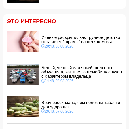
Найдено тело утонувшего в море 16-летнего юноши
14:14, 08.08.2026
ФИФА выступила с заявлением на фоне скандальных
ЭТО ИНТЕРЕСНО
обвинений в адрес Инфантино
14:10, 08.08.2026
ВС РФ взяли под контроль Ивановку в Харьковской
Ученые раскрыли, как трудное детство
области
оставляет "шрамы" в клетках мозга
14:04, 08.08.2026
20:48, 08.08.2026
Прогноз погоды в Азербайджане на 9 августа
14:00, 08.08.2026
Никол Пашинян позвонил Ильхаму Алиеву
Белый, черный или яркий: психолог
12:48, 08.08.2026
объяснила, как цвет автомобиля связан
с характером владельца
СМИ: США ищут на Кубе фигуру для повторения
14:48, 08.08.2026
"венесуэльского сценария"
12:40, 08.08.2026
Врач рассказала, чем полезны кабачки
для здоровья
20:48, 07.08.2026