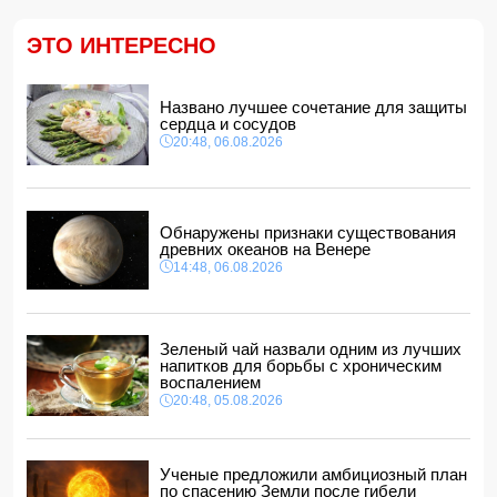
Конфискованную квартиру Салима Муслимова продали
с 50% скидкой
14:14, 06.08.2026
ЭТО ИНТЕРЕСНО
Ильхам Алиев наградил Бахтияра Асланбейли орденом
"Шохрат"
Названо лучшее сочетание для защиты
14:10, 06.08.2026
сердца и сосудов
Стали известны детали контракта Наримана Ахундзаде
20:48, 06.08.2026
с "Эрзурумспором"
14:04, 06.08.2026
Ильхам Алиев отозвал двух постоянных
представителей, одного назначил на новую должность
Обнаружены признаки существования
14:00, 06.08.2026
древних океанов на Венере
14:48, 06.08.2026
Прогноз погоды в Азербайджане на 7 августа
12:48, 06.08.2026
Глава МИД Украины выразил соболезнования в связи с
гибелью граждан Азербайджана в Азовском и Чёрном
Зеленый чай назвали одним из лучших
морях
напитков для борьбы с хроническим
12:40, 06.08.2026
воспалением
20:48, 05.08.2026
Ученые предложили амбициозный план
по спасению Земли после гибели