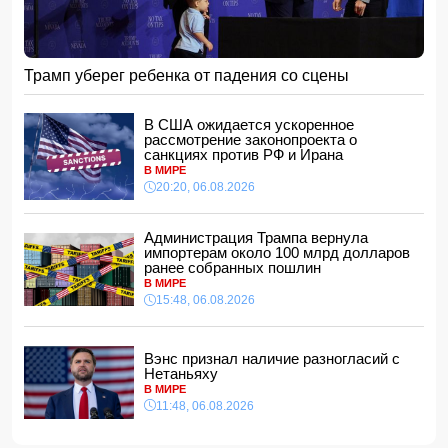
15:48, 06.08.2026
В Японии заявили о запуске КНДР баллистической
ракеты
15:28, 06.08.2026
Трамп уберег ребенка от падения со сцены
За месяц пограничники задержали 330 разыскиваемых
лиц
В США ожидается ускоренное
15:08, 06.08.2026
рассмотрение законопроекта о
санкциях против РФ и Ирана
Конфликт из-за бабушки: в Шамахинском районе пастух
В МИРЕ
избил жену
20:20, 06.08.2026
15:00, 06.08.2026
Обнаружены признаки существования древних океанов
на Венере
Администрация Трампа вернула
импортерам около 100 млрд долларов
14:48, 06.08.2026
ранее собранных пошлин
В Баку 40-летний мужчина погиб, упав с балкона
В МИРЕ
14:40, 06.08.2026
15:48, 06.08.2026
Джейхун Байрамов: В случае необходимости мы будем
рады поставлять газ и дружественной Украине
Вэнс признал наличие разногласий с
14:34, 06.08.2026
Нетаньяху
За семь месяцев гражданам возвращено более 191 млн
В МИРЕ
манатов
11:48, 06.08.2026
14:28, 06.08.2026