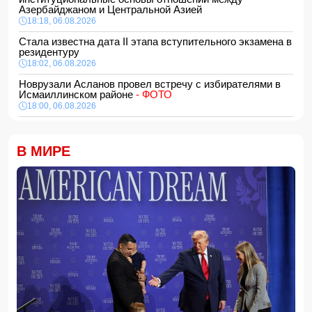
Азербайджаном и Центральной Азией
18:18, 06.08.2026
Стала известна дата II этапа вступительного экзамена в
резидентуру
18:02, 06.08.2026
Новрузали Асланов провел встречу с избирателями в
Исмаиллинском районе
- ФОТО
18:00, 06.08.2026
«Новые технологии формируют новые профессии на
рынке труда» — эксперт
В МИРЕ
16:48, 06.08.2026
Джейхун Байрамов и Андрей Сибига проводят встречу в
Киеве
16:28, 06.08.2026
Гави покрасил волосы в розовый цвет в честь победы
Испании на ЧМ-2026
16:16, 06.08.2026
США сняли санкции с авиакомпании, обвинявшейся в
перевозке оружия для КСИР
16:00, 06.08.2026
Администрация Трампа вернула импортерам около 100
млрд долларов ранее собранных пошлин