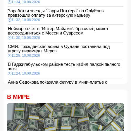
11:34, 10.08.2026
Заработки звезды "Гарри Поттера" на OnlyFans
превзошли оплату за актерскую карьеру
11:32, 10.08.2026
Неймар хочет в "Интер Майами": бразилец может
воссоединиться с Месси и Суаресом
11:30, 10.08.2026
СМИ: Гражданская война в Судане поставила под
угрозу пирамиды Мероэ
11:28, 10.08.2026
В Гаджигабульском районе тесть избил палкой пьяного
зятя
11:24, 10.08.2026
Анна Седокова показала фигуру в мини-платье с
крыльями и чулках
11:22, 10.08.2026
В МИРЕ
В Сабирабадском районе 59-летний мужчина погиб от
удара электрическим током
11:20, 10.08.2026
12 человек погибли и 8 пропали в результате оползней и
наводнений на Филиппинах
- ФОТО/ВИДЕО
11:16, 10.08.2026