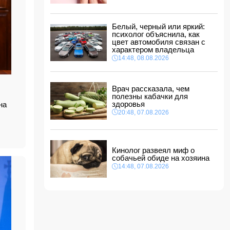
ФИФА выступила с заявлением на фоне
скандальных обвинений в адрес Инфантино
14:10, 08.08.2026
Белый, черный или яркий:
ВС РФ взяли под контроль Ивановку в
психолог объяснила, как
Харьковской области
цвет автомобиля связан с
характером владельца
14:04, 08.08.2026
14:48, 08.08.2026
Прогноз погоды в Азербайджане на 9 августа
14:00, 08.08.2026
Врач рассказала, чем
полезны кабачки для
Никол Пашинян позвонил Ильхаму Алиеву
здоровья
на
12:48, 08.08.2026
20:48, 07.08.2026
СМИ: США ищут на Кубе фигуру для
повторения "венесуэльского сценария"
12:40, 08.08.2026
Кинолог развеял миф о
собачьей обиде на хозяина
14:48, 07.08.2026