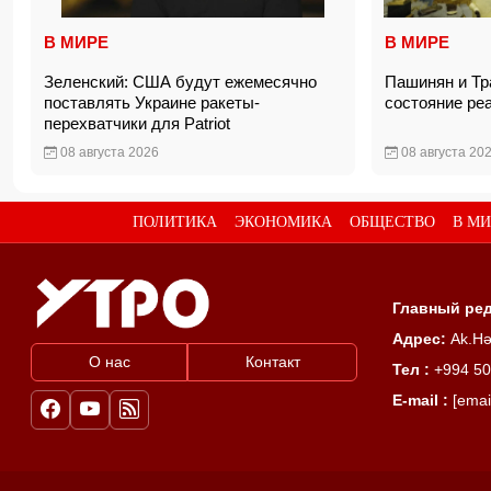
В МИРЕ
В МИРЕ
Зеленский: США будут ежемесячно
Пашинян и Тр
поставлять Украине ракеты-
состояние ре
перехватчики для Patriot
08 августа 2026
08 августа 20
ПОЛИТИКА
ЭКОНОМИКА
ОБЩЕСТВО
В МИ
Главный ред
Адрес:
Ak.Hə
О нас
Контакт
Тел :
+994 50
E-mail :
[emai