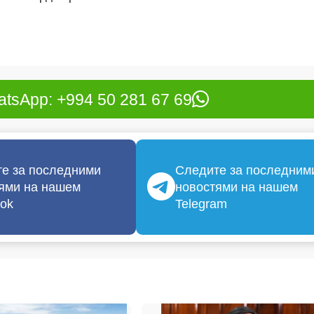
tsApp: +994 50 281 67 69
е за последними
Следите за последним
ями на нашем
новостями на нашем
ok
Telegram