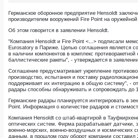
Германское оборонное предприятие Hensoldt заключ
производителем вооружений Fire Point на оружейной
Oб этом говорится в заявлении Hensoldt.
"Компания Hensoldt и Fire Point <...> подписали м
Eurosatory в Париже. Целью соглашения является с
в наличии компонентов в комплекс противоракетной
баллистические ракеты", - утверждается в заявлении
Соглашение предусматривает укрепление противовоз
производство, испытания и поставку радиолокацион
поддерживает их интеграцию в общую систему", - от
радары способны обнаруживать и сопровождать до 1
Германские радары планируется интегрировать в зен
Point. Информация о количестве радаров и стоимост
Компания Hensoldt со штаб-квартирой в Тауфкирхен
оптических систем. Фирма разрабатывает датчики, 
военно-морских, военно-воздушных и космических с
данным, в прошлом году оборот компании составил 