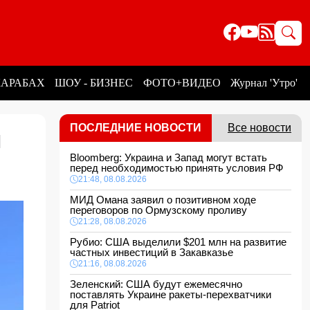
КАРАБАХ
ШОУ - БИЗНЕС
ФОТО+ВИДЕО
Журнал 'Утро'
ПОСЛЕДНИЕ НОВОСТИ
Все новости
м
Bloomberg: Украина и Запад могут встать
перед необходимостью принять условия РФ
21:48, 08.08.2026
МИД Омана заявил о позитивном ходе
переговоров по Ормузскому проливу
21:28, 08.08.2026
Рубио: США выделили $201 млн на развитие
частных инвестиций в Закавказье
21:16, 08.08.2026
Зеленский: США будут ежемесячно
поставлять Украине ракеты-перехватчики
для Patriot