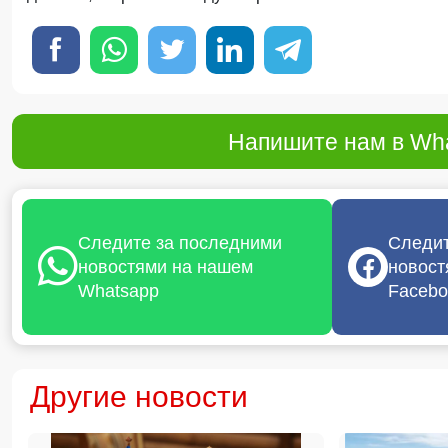
Напишите нам в Wha
Следите за последними
Следит
новостями на нашем
новост
Whatsapp
Facebo
Другие новости