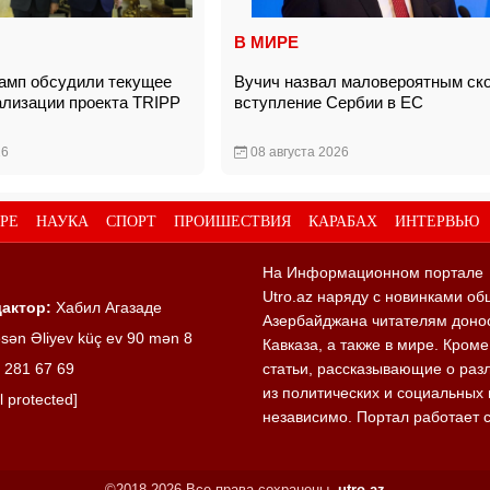
В МИРЕ
амп обсудили текущее
Вучич назвал маловероятным ск
ализации проекта TRIPP
вступление Сербии в ЕС
26
08 августа 2026
РЕ
НАУКА
СПОРТ
ПРОИШЕСТВИЯ
КАРАБАХ
ИНТЕРВЬЮ
На Информационном портале
Utro.az наряду с новинками об
актор:
Хабил Агазаде
Азербайджана читателям донос
sən Əliyev küç ev 90 mən 8
Кавказа, а также в мире. Кром
 281 67 69
статьи, рассказывающие о раз
из политических и социальных 
l protected]
независимо. Портал работает 
©2018-2026 Все права сохранены.
utro.az