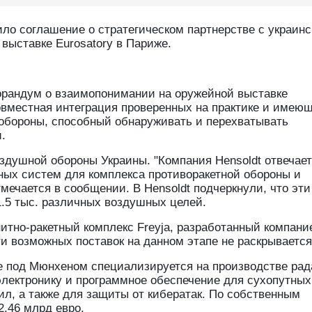
ило соглашение о стратегическом партнерстве с украин
 выставке Eurosatory в Париже.
еморандум о взаимопонимании на оружейной выставке
овместная интеграция проверенных на практике и имею
 обороны, способный обнаруживать и перехватывать
.
душной обороны Украины. "Компания Hensoldt отвечает
ных систем для комплекса противоракетной обороны и
мечается в сообщении. В Hensoldt подчеркнули, что эти
.5 тыс. различных воздушных целей.
итно-ракетный комплекс Freyja, разработанный компание
и возможных поставок на данном этапе не раскрывается
е под Мюнхеном специализируется на производстве рад
электронику и программное обеспечение для сухопутных
ил, а также для защиты от кибератак. По собственным
2.46 млрд евро.