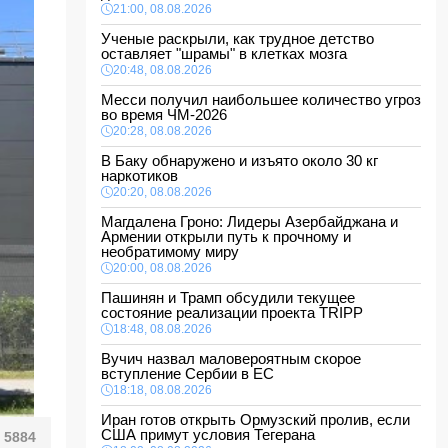
21:00, 08.08.2026
Ученые раскрыли, как трудное детство
оставляет "шрамы" в клетках мозга
20:48, 08.08.2026
Месси получил наибольшее количество угроз
во время ЧМ-2026
20:28, 08.08.2026
В Баку обнаружено и изъято около 30 кг
наркотиков
20:20, 08.08.2026
Магдалена Гроно: Лидеры Азербайджана и
Армении открыли путь к прочному и
необратимому миру
20:00, 08.08.2026
Пашинян и Трамп обсудили текущее
состояние реализации проекта TRIPP
18:48, 08.08.2026
Вучич назвал маловероятным скорое
вступление Сербии в ЕС
18:18, 08.08.2026
Иран готов открыть Ормузский пролив, если
США примут условия Тегерана
5884