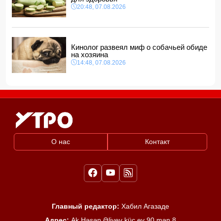
20:48, 07.08.2026
Кинолог развеял миф о собачьей обиде
на хозяина
14:48, 07.08.2026
О нас
Контакт
Главный редактор:
Хабил Агазаде
Адрес:
Ak.Həsən Əliyev küç ev 90 mən 8