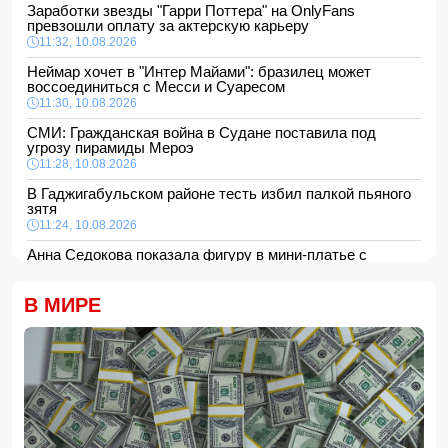
Заработки звезды "Гарри Поттера" на OnlyFans
превзошли оплату за актерскую карьеру
11:32, 10.08.2026
Неймар хочет в "Интер Майами": бразилец может
воссоединиться с Месси и Суаресом
11:30, 10.08.2026
СМИ: Гражданская война в Судане поставила под
угрозу пирамиды Мероэ
11:28, 10.08.2026
В Гаджигабульском районе тесть избил палкой пьяного
зятя
11:24, 10.08.2026
Анна Седокова показала фигуру в мини-платье с
крыльями и чулках
11:22, 10.08.2026
В МИРЕ
В Сабирабадском районе 59-летний мужчина погиб от
удара электрическим током
11:20, 10.08.2026
12 человек погибли и 8 пропали в результате оползней и
наводнений на Филиппинах
- ФОТО/ВИДЕО
11:16, 10.08.2026
Ильхам Алиев поблагодарил Масуда Пезешкиана
-