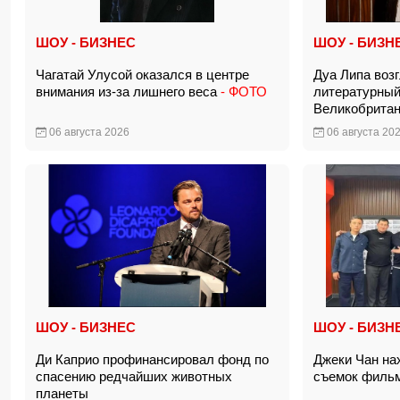
ШОУ - БИЗНЕС
ШОУ - БИЗН
Чагатай Улусой оказался в центре
Дуа Липа воз
внимания из-за лишнего веса
- ФОТО
литературны
Великобрита
06 августа 2026
06 августа 20
ШОУ - БИЗНЕС
ШОУ - БИЗН
Ди Каприо профинансировал фонд по
Джеки Чан на
спасению редчайших животных
съемок фильм
планеты