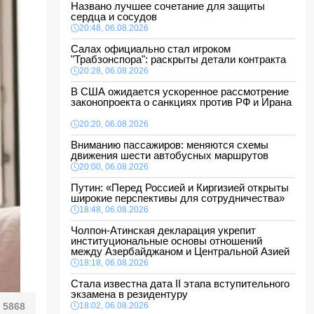
Названо лучшее сочетание для защиты
сердца и сосудов
20:48, 06.08.2026
Салах официально стал игроком
"Трабзонспора": раскрыты детали контракта
20:28, 06.08.2026
В США ожидается ускоренное рассмотрение
законопроекта о санкциях против РФ и Ирана
20:20, 06.08.2026
Вниманию пассажиров: меняются схемы
движения шести автобусных маршрутов
20:00, 06.08.2026
Путин: «Перед Россией и Киргизией открыты
широкие перспективы для сотрудничества»
18:48, 06.08.2026
Чолпон-Атинская декларация укрепит
институциональные основы отношений
между Азербайджаном и Центральной Азией
18:18, 06.08.2026
Стала известна дата II этапа вступительного
экзамена в резидентуру
5868
18:02, 06.08.2026