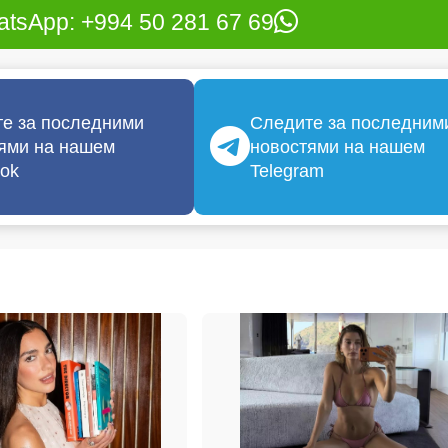
tsApp: +994 50 281 67 69
е за последними
Следите за последним
ями на нашем
новостями на нашем
ok
Telegram