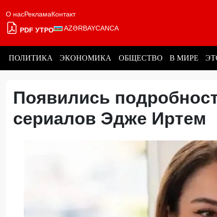
О нас
Реклама
Контакт
AZƏRBAYCANCA
PDF УТРО
ПОЛИТИКА
ЭКОНОМИКА
ОБЩЕСТВО
В МИРЕ
ЭТ
Появились подробност
сериалов Эдже Иртем