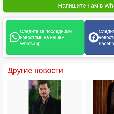
Напишите нам в Wha
Следите за последними
Следит
новостями на нашем
новост
Whatsapp
Facebo
Другие новости