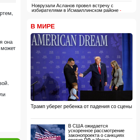
Новрузали Асланов провел встречу с
избирателями в Исмаиллинском районе
-
ртем,
ФОТО
18:00, 06.08.2026
В МИРЕ
«Новые технологии формируют новые
профессии на рынке труда» — эксперт
16:48, 06.08.2026
я она
й может
Джейхун Байрамов и Андрей Сибига проводят
встречу в Киеве
16:28, 06.08.2026
Гави покрасил волосы в розовый цвет в честь
победы Испании на ЧМ-2026
16:16, 06.08.2026
вой.
США сняли санкции с авиакомпании,
обвинявшейся в перевозке оружия для КСИР
или
16:00, 06.08.2026
Трамп уберег ребенка от падения со сцены
Администрация Трампа вернула импортерам
около 100 млрд долларов ранее собранных
пошлин
15:48, 06.08.2026
В США ожидается
ускоренное рассмотрение
В Японии заявили о запуске КНДР
законопроекта о санкциях
баллистической ракеты
против РФ и Ирана