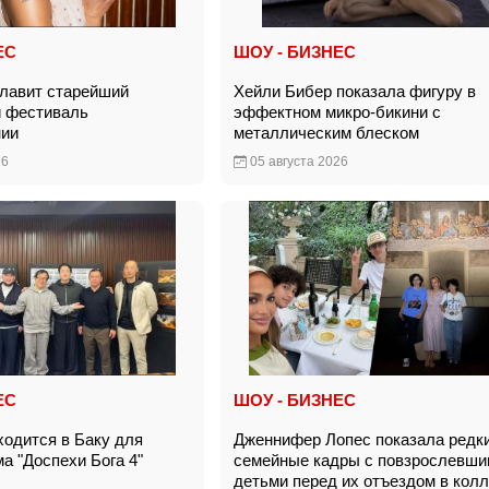
ЕС
ШОУ - БИЗНЕС
главит старейший
Хейли Бибер показала фигуру в
й фестиваль
эффектном микро-бикини с
нии
металлическим блеском
26
05 августа 2026
ЕС
ШОУ - БИЗНЕС
ходится в Баку для
Дженнифер Лопес показала редк
а "Доспехи Бога 4"
семейные кадры с повзрослевши
детьми перед их отъездом в ко