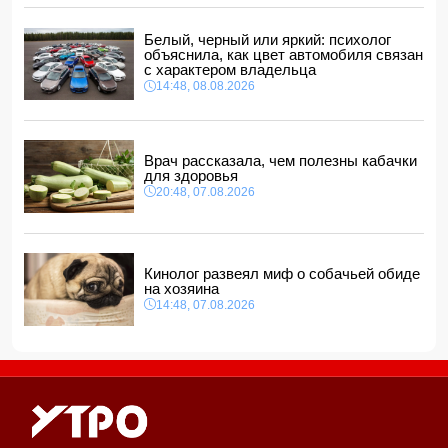
14:00, 08.08.2026
Никол Пашинян позвонил Ильхаму Алиеву
Белый, черный или яркий: психолог
12:48, 08.08.2026
объяснила, как цвет автомобиля связан
с характером владельца
СМИ: США ищут на Кубе фигуру для повторения
14:48, 08.08.2026
"венесуэльского сценария"
12:40, 08.08.2026
Врач рассказала, чем полезны кабачки
для здоровья
20:48, 07.08.2026
Кинолог развеял миф о собачьей обиде
на хозяина
14:48, 07.08.2026