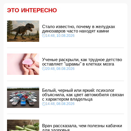
Неймар хочет в "Интер Майами": бразилец может
воссоединиться с Месси и Суаресом
ЭТО ИНТЕРЕСНО
11:30, 10.08.2026
СМИ: Гражданская война в Судане поставила под
угрозу пирамиды Мероэ
Стало известно, почему в желудках
11:28, 10.08.2026
динозавров часто находят камни
14:48, 10.08.2026
В Гаджигабульском районе тесть избил палкой пьяного
зятя
11:24, 10.08.2026
Анна Седокова показала фигуру в мини-платье с
Ученые раскрыли, как трудное детство
крыльями и чулках
оставляет "шрамы" в клетках мозга
11:22, 10.08.2026
20:48, 08.08.2026
Белый, черный или яркий: психолог
объяснила, как цвет автомобиля связан
с характером владельца
14:48, 08.08.2026
Врач рассказала, чем полезны кабачки
для здоровья