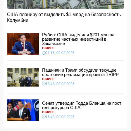
передавали данные в Китай
12:34, 10.08.2026
США планируют выделить $1 млрд на безопасность
Хабиб Нурмагомедов объяснил, почему не отвечал на
Колумбии
оскорбления Макгрегора
12:28, 10.08.2026
Рубио: США выделили $201 млн на
Британский аналитик: Моджтаба Хаменеи умер
развитие частных инвестиций в
12:12, 10.08.2026
Закавказье
Новоизбранный премьер-министр Литвы позвонил
В МИРЕ
Президенту Азербайджана
21:16, 08.08.2026
12:00, 10.08.2026
Экономика Канады создала 75 100 рабочих мест в июле
Пашинян и Трамп обсудили текущее
состояние реализации проекта TRIPP
11:48, 10.08.2026
В МИРЕ
18:48, 08.08.2026
В Баку на пляже обнаружено тело мужчины
11:40, 10.08.2026
FT: компания из КНР запускает контейнерные перевозки
в Европу по Севморпути
Сенат утвердил Тодда Бланша на пост
генпрокурора США
11:34, 10.08.2026
В МИРЕ
Заработки звезды "Гарри Поттера" на OnlyFans
16:48, 08.08.2026
превзошли оплату за актерскую карьеру
11:32, 10.08.2026