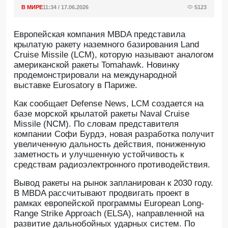
В МИРЕ
11:34 / 17.06.2026
5123
Европейская компания MBDA представила
крылатую ракету наземного базирования Land
Cruise Missile (LCM), которую называют аналогом
американской ракеты Tomahawk. Новинку
продемонстрировали на международной
выставке Eurosatory в Париже.
Как сообщает Defense News, LCM создается на
базе морской крылатой ракеты Naval Cruise
Missile (NCM). По словам представителя
компании Софи Бурдэ, новая разработка получит
увеличенную дальность действия, пониженную
заметность и улучшенную устойчивость к
средствам радиоэлектронного противодействия.
Вывод ракеты на рынок запланирован к 2030 году.
В MBDA рассчитывают продвигать проект в
рамках европейской программы European Long-
Range Strike Approach (ELSA), направленной на
развитие дальнобойных ударных систем. По