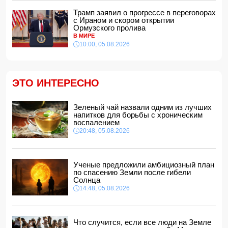
В Индии более 10 человек погибли из-за ударов молний
Трамп заявил о прогрессе в переговорах
с Ираном и скором открытии
14:34, 05.08.2026
Ормузского пролива
В МИРЕ
Судья Верховного суда Азербайджана вышел на
пенсию
10:00, 05.08.2026
14:28, 05.08.2026
FT: Трамп отказал Зеленскому в поставках ракет к
комплексам Patriot
ЭТО ИНТЕРЕСНО
14:14, 05.08.2026
ЕС получил пятый транш доходов от замороженных
активов РФ и обещал передать их Киеву
Зеленый чай назвали одним из лучших
напитков для борьбы с хроническим
14:10, 05.08.2026
воспалением
В Баку на рабочем месте скоропостижно скончался
20:48, 05.08.2026
мужчина
14:04, 05.08.2026
Депутат Милли Меджлиса посетил семью шехида
-
Ученые предложили амбициозный план
ФОТО
по спасению Земли после гибели
14:00, 05.08.2026
Солнца
14:48, 05.08.2026
Прогноз погоды в Азербайджане на 6 августа
12:48, 05.08.2026
Биржевые цены на кофе в мире выросли до максимума
Что случится, если все люди на Земле
за полгода