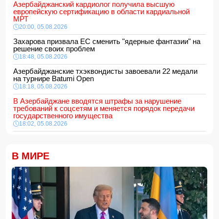
Азербайджанский кардиолог получила высшую
европейскую сертификацию в области кардиальной
МРТ
20:00, 05.08.2026
Захарова призвала ЕС сменить "ядерные фантазии" на
решение своих проблем
18:48, 05.08.2026
Азербайджанские тхэквондисты завоевали 22 медали
на турнире Batumi Open
18:18, 05.08.2026
В Азербайджане вводятся штрафы за нарушение
требований к соцсетям и меняется порядок передачи
государственного имущества
18:02, 05.08.2026
687 американских военных получили ранения в ходе
конфликта с Ираном
18:00, 05.08.2026
В МИРЕ
Арестован муж известной ведущей Нигяр Фархад
16:48, 05.08.2026
В Баку мужчина арестован за дебош на кладбище
16:28, 05.08.2026
ВНИМАНИЮ
желающих приобрести новое, полностью