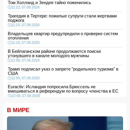
Том Холланд и Зендея тайно поженились
11:22, 07.08.2026
Трагедия в Тертере: пожилые супруги стали жертвами
поджога
11:20, 07.08.2026
Владельцев квартир предупредили о проверке систем
отопления
11:16, 07.08.2026
В Бейлаганском районе продолжаются поиски
утонувшего в канале молодого мужчины
11:08, 07.08.2026
Трамп подписал указ о запрете "родильного туризма" в
США
11:00, 07.08.2026
Euractiv: Исландия попросила Брюссель не
вмешиваться в референдум по вопросу членства в ЕС
10:48, 07.08.2026
Азербайджан сохраняет 26-е место в рейтинге УЕФА
В МИРЕ
10:28, 07.08.2026
Россия направит в Армению транзитный груз через
территорию Азербайджана
10:10, 07.08.2026