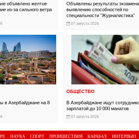
не объявлено желтое
Объявлены результаты экзамена
ие из-за сильного ветра
выявлению способностей по
специальности "Журналистика"
26
07 августа 2026
ОБЩЕСТВО
ды в Азербайджане на 8
В Азербайджане ищут сотруднико
зарплатой до 10 000 манатов
26
07 августа 2026
РЕ
НАУКА
СПОРТ
ПРОИШЕСТВИЯ
КАРАБАХ
ИНТЕРВЬЮ