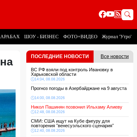
КАРАБАХ
ШОУ - БИЗНЕС
ФОТО+ВИДЕО
Журнал 'Утро'
ПОСЛЕДНИЕ НОВОСТИ
Все новости
она
ВС РФ взяли под контроль Ивановку в
Харьковской области
14:04, 08.08.2026
Прогноз погоды в Азербайджане на 9 августа
14:00, 08.08.2026
Никол Пашинян позвонил Ильхаму Алиеву
12:48, 08.08.2026
СМИ: США ищут на Кубе фигуру для
повторения "венесуэльского сценария"
12:40, 08.08.2026