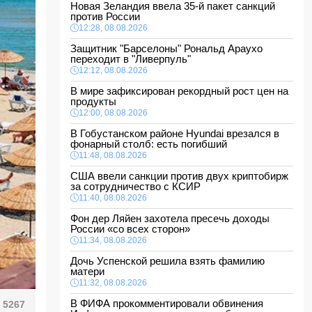
Новая Зеландия ввела 35-й пакет санкций
против России
12:28, 08.08.2026
Защитник "Барселоны" Рональд Араухо
переходит в "Ливерпуль"
12:12, 08.08.2026
В мире зафиксирован рекордный рост цен на
продукты
12:00, 08.08.2026
В Гобустанском районе Hyundai врезался в
фонарный столб: есть погибший
11:48, 08.08.2026
США ввели санкции против двух криптобирж
за сотрудничество с КСИР
11:40, 08.08.2026
Фон дер Ляйен захотела пресечь доходы
России «со всех сторон»
11:34, 08.08.2026
Дочь Успенской решила взять фамилию
матери
11:32, 08.08.2026
В ФИФА прокомментировали обвинения
5267