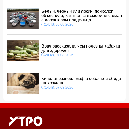
14:00, 08.08.2026
Никол Пашинян позвонил Ильхаму Алиеву
Белый, черный или яркий: психолог
12:48, 08.08.2026
объяснила, как цвет автомобиля связан
с характером владельца
СМИ: США ищут на Кубе фигуру для повторения
14:48, 08.08.2026
"венесуэльского сценария"
12:40, 08.08.2026
Врач рассказала, чем полезны кабачки
для здоровья
20:48, 07.08.2026
Кинолог развеял миф о собачьей обиде
на хозяина
14:48, 07.08.2026